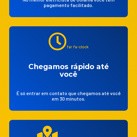
pagamento facilitado.
far fa-clock
Chegamos rápido até
você
É só entrar em contato que chegamos até você
em 30 minutos.