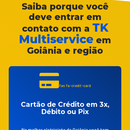
Saiba porque você
deve entrar em
TK
contato com a
Multiservice
em
Goiânia e região
fas fa-credit-card
Cartão de Crédito em 3x,
Débito ou Pix
No melhor eletricista de Goiânia você tem